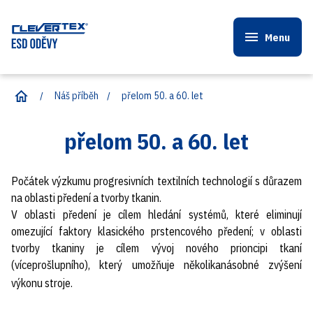
Menu
Úvod
Úvod
Náš příběh
přelom 50. a 60. let
ESD oblečení
přelom 50. a 60. let
Náš příběh
Časté otázky
Počátek výzkumu progresivních textilních technologií
s důrazem
Ke stažení
na oblasti předení a tvorby tkanin.
V
oblasti předení je cílem hledání systémů, které eliminují
Kontakty
omezující faktory klasického prstencového předení; v oblasti
tvorby tkaniny je cílem vývoj nového prioncipi tkaní
Nezávazná poptávka
(víceprošlupního), který umožňuje
několikanásobné zvýšení
výkonu stroje.